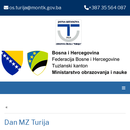
os.turija@montk.gov.ba
+387 35 564 087
≡
Dan MZ Turija