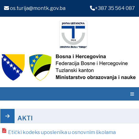
os.turija@montk.gov.ba
+387 35 564 087
≡
AKTI
Etički kodeks uposlenika u osnovnim školama