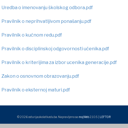
Uredba o imenovanju školskog odbora.pdf
Pravilnik o neprihvatljivom ponašanju.pdf
Pravilnik o kućnom redu.pdf
Pravilnik o disciplinskoj odgovornosti učenika.pdf
Pravilnik o kriterijima za izbor ucenika generacije.pdf
Zakon o osnovnom obrazovanju.pdf
Pravilnik o eksternoj maturi.pdf
© 2026 osturija.skolatk.edu.ba. Napravljeno sa
mojWeb
2.10.5 |
LEFTOR