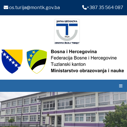
os.turija@montk.gov.ba
+387 35 564 087
≡